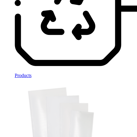
Products