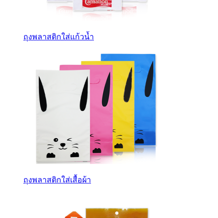
ถุงพลาสติกใส่แก้วน้ำ
ถุงพลาสติกใส่เสื้อผ้า