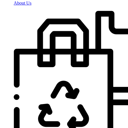
About Us