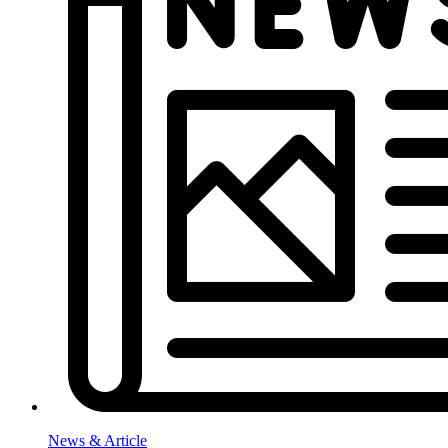
News & Article