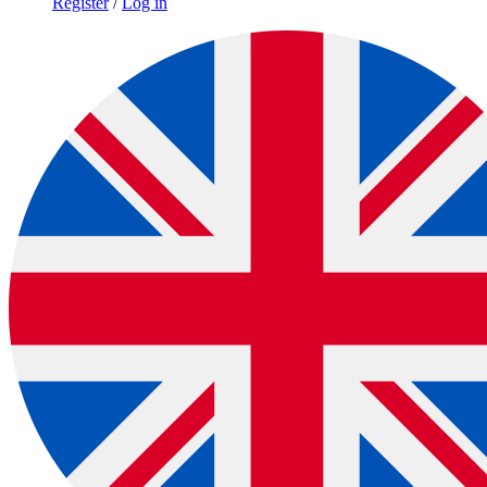
Register
/
Log in