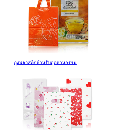
ถุงพลาสติกสำหรับอุตสาหกรรม