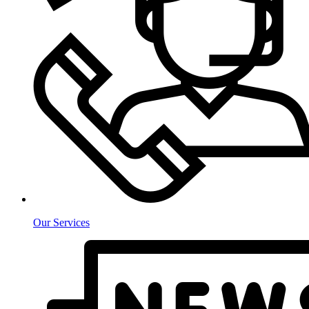
Our Services