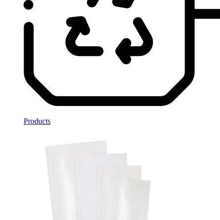
Products