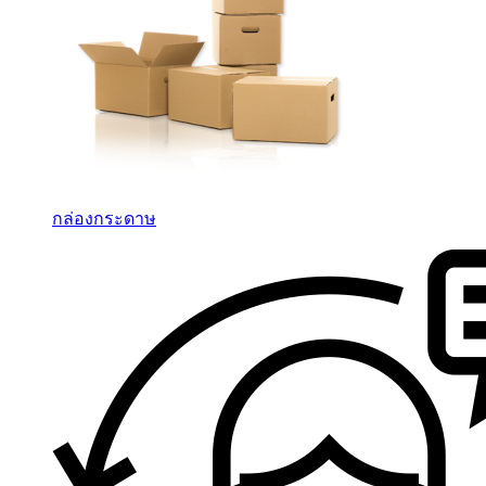
กล่องกระดาษ