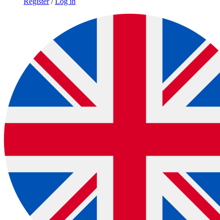
Register
/
Log in