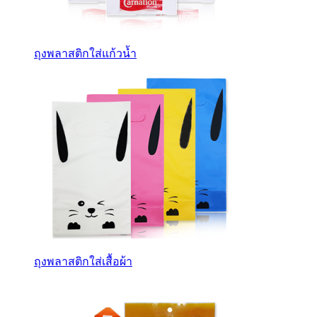
ถุงพลาสติกใส่แก้วน้ำ
ถุงพลาสติกใส่เสื้อผ้า