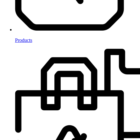
Products