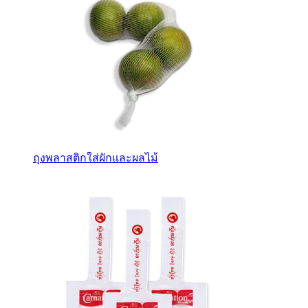
ถุงพลาสติกใส่ผักและผลไม้