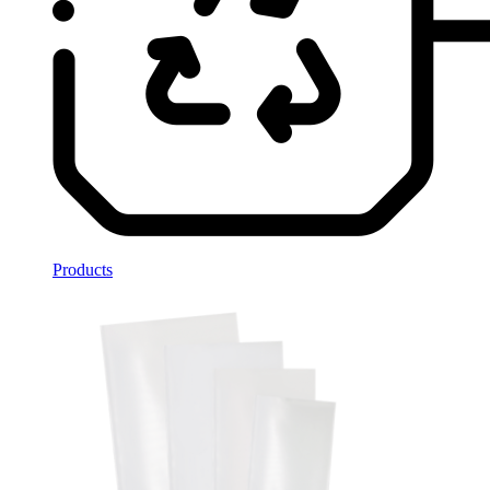
Products