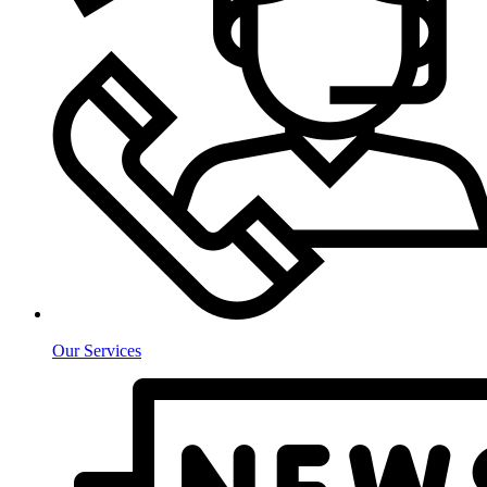
Our Services