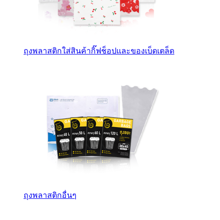
ถุงพลาสติกใส่สินค้ากิ๊ฟช็อปและของเบ็ดเตล็ด
ถุงพลาสติกอื่นๆ