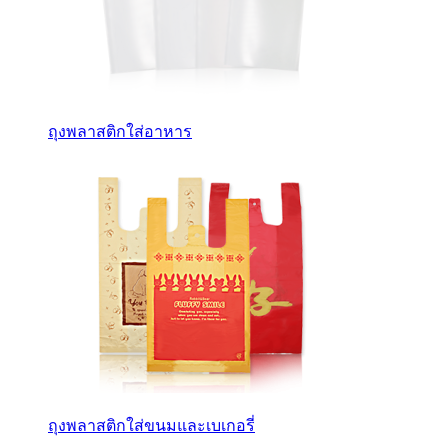
ถุงพลาสติกใส่อาหาร
ถุงพลาสติกใส่ขนมและเบเกอรี่