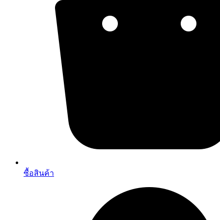
ซื้อสินค้า