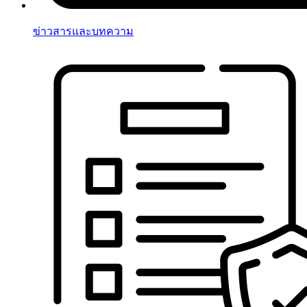
ข่าวสารและบทความ