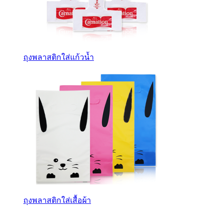
ถุงพลาสติกใส่แก้วน้ำ
ถุงพลาสติกใส่เสื้อผ้า