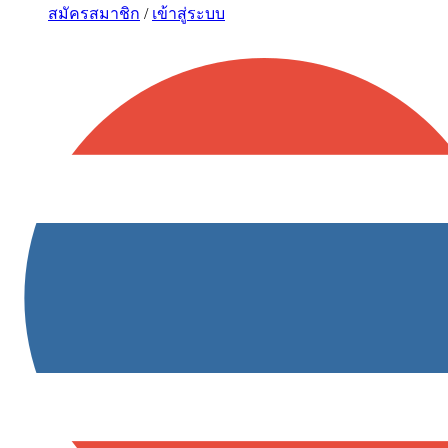
สมัครสมาชิก
/
เข้าสู่ระบบ