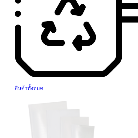
สินค้าทั้งหมด