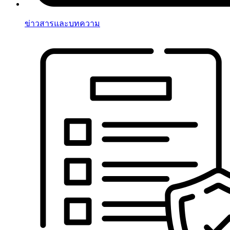
ข่าวสารและบทความ