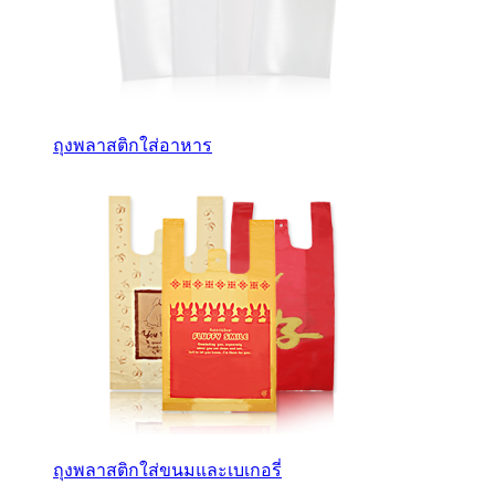
ถุงพลาสติกใส่อาหาร
ถุงพลาสติกใส่ขนมและเบเกอรี่