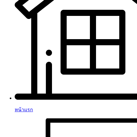
หน้าแรก