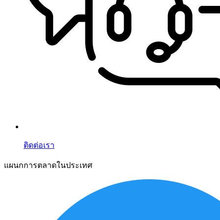
ติดต่อเรา
แผนกการตลาดในประเทศ