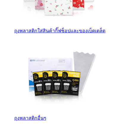
ถุงพลาสติกใส่สินค้ากิ๊ฟช็อปและของเบ็ดเตล็ด
ถุงพลาสติกอื่นๆ