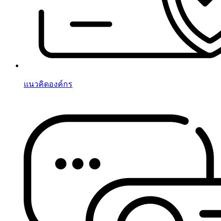
แนวคิดองค์กร