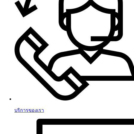
บริการของเรา