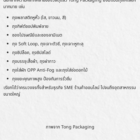
นอกจากความหลากหลายของวัสดุแล้ว Tong Packaging ยังมีแบบถุงให้เลือก
มากมาย เช่น
ถุงพลาสติกหูหิ้ว (ใส, ขาวนม, สี)
ถุงกิฟต์ชอปพิมพ์ลาย
ซองไปรษณีย์และซองลามิเนต
ถุง Soft Loop, ถุงเจาะตัวซี, ถุงเจาะหูทะลุ
ถุงซิปล็อค
, ถุงซิปสไลด์
ถุงบรรจุเสื้อผ้า, ถุงฝากาว
ถุงใส่ผัก OPP Anti-Fog และถุงใส่ช่อดอกไม้
ถุงขยะคุณภาพสูง ป้องกันการรั่วซึม
เรียกได้ว่าครบวงจรทั้งสำหรับธุรกิจ SME ร้านค้าออนไลน์ ไปจนถึงอุตสาหกรรม
ขนาดใหญ่
ภาพจาก
Tong Packaging