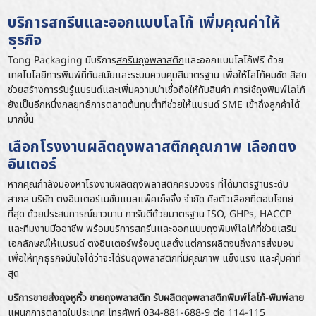
บริการสกรีนและออกแบบโลโก้ เพิ่มคุณค่าให้
ธุรกิจ
Tong Packaging มีบริการ
สกรีนถุงพลาสติก
และออกแบบโลโก้ฟรี ด้วย
เทคโนโลยีการพิมพ์ที่ทันสมัยและระบบควบคุมสีมาตรฐาน เพื่อให้โลโก้คมชัด สีสด
ช่วยสร้างการรับรู้แบรนด์และเพิ่มความน่าเชื่อถือให้กับสินค้า การใช้ถุงพิมพ์โลโก้
ยังเป็นอีกหนึ่งกลยุทธ์การตลาดต้นทุนต่ำที่ช่วยให้แบรนด์ SME เข้าถึงลูกค้าได้
มากขึ้น
เลือกโรงงานผลิตถุงพลาสติกคุณภาพ เลือกตง
อินเตอร์
หากคุณกำลังมองหา
โรงงานผลิตถุงพลาสติก
ครบวงจร ที่ได้มาตรฐานระดับ
สากล บริษัท ตงอินเตอร์เนชั่นแนลแพ็คเก็จจิ้ง จำกัด คือตัวเลือกที่ตอบโจทย์
ที่สุด ด้วยประสบการณ์ยาวนาน การันตีด้วยมาตรฐาน ISO, GHPs, HACCP
และทีมงานมืออาชีพ พร้อมบริการสกรีนและออกแบบถุงพิมพ์โลโก้ที่ช่วยเสริม
เอกลักษณ์ให้แบรนด์ ตงอินเตอร์พร้อมดูแลตั้งแต่การผลิตจนถึงการส่งมอบ
เพื่อให้ทุกธุรกิจมั่นใจได้ว่าจะได้รับถุงพลาสติกที่มีคุณภาพ แข็งแรง และคุ้มค่าที่
สุด
บริการขายส่งถุงหูหิ้ว ขายถุงพลาสติก รับผลิตถุงพลาสติกพิมพ์โลโก้-พิมพ์ลาย
แผนกการตลาดในประเทศ โทรศัพท์
034-881-688-9 ต่อ 114-115