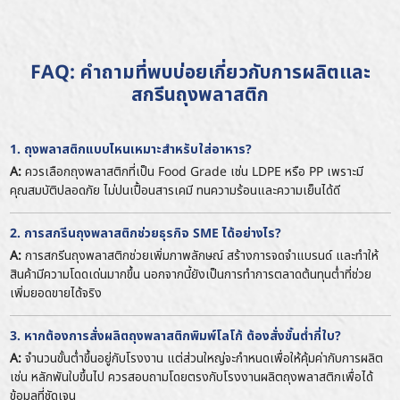
FAQ: คำถามที่พบบ่อยเกี่ยวกับการผลิตและ
สกรีนถุงพลาสติก
1. ถุงพลาสติกแบบไหนเหมาะสำหรับใส่อาหาร?
A:
ควรเลือกถุงพลาสติกที่เป็น Food Grade เช่น LDPE หรือ PP เพราะมี
คุณสมบัติปลอดภัย ไม่ปนเปื้อนสารเคมี ทนความร้อนและความเย็นได้ดี
2. การสกรีนถุงพลาสติกช่วยธุรกิจ SME ได้อย่างไร?
A:
การสกรีนถุงพลาสติกช่วยเพิ่มภาพลักษณ์ สร้างการจดจำแบรนด์ และทำให้
สินค้ามีความโดดเด่นมากขึ้น นอกจากนี้ยังเป็นการทำการตลาดต้นทุนต่ำที่ช่วย
เพิ่มยอดขายได้จริง
3. หากต้องการสั่งผลิตถุงพลาสติกพิมพ์โลโก้ ต้องสั่งขั้นต่ำกี่ใบ?
A:
จำนวนขั้นต่ำขึ้นอยู่กับโรงงาน แต่ส่วนใหญ่จะกำหนดเพื่อให้คุ้มค่ากับการผลิต
เช่น หลักพันใบขึ้นไป ควรสอบถามโดยตรงกับโรงงานผลิตถุงพลาสติกเพื่อได้
ข้อมูลที่ชัดเจน