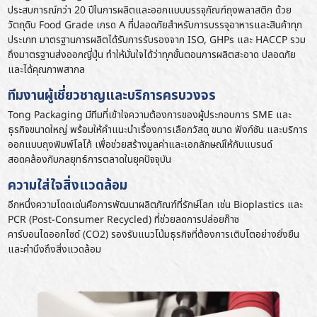
ประสบการณ์กว่า 20 ปีในการผลิตและออกแบบบรรจุภัณฑ์ถุงพลาสติก ด้วย
วัตถุดิบ Food Grade เกรด A ที่ปลอดภัยสำหรับการบรรจุอาหารและสินค้าทุก
ประเภท มาตรฐานการผลิตได้รับการรับรองจาก ISO, GHPs และ HACCP รวม
ถึงมาตรฐานส่งออกญี่ปุ่น ทำให้มั่นใจได้ว่าทุกขั้นตอนการผลิตสะอาด ปลอดภัย
และได้คุณภาพสากล
ทีมงานผู้เชี่ยวชาญและบริการครบวงจร
Tong Packaging มีทีมที่เข้าใจความต้องการของผู้ประกอบการ SME และ
ธุรกิจขนาดใหญ่ พร้อมให้คำแนะนำเรื่องการเลือกวัสดุ ขนาด ฟังก์ชัน และบริการ
ออกแบบถุงพิมพ์โลโก้ เพื่อช่วยสร้างมูลค่าและเอกลักษณ์ให้กับแบรนด์
สอดคล้องกับกลยุทธ์การตลาดในยุคปัจจุบัน
ความใส่ใจสิ่งแวดล้อม
อีกหนึ่งความโดดเด่นคือการพัฒนาผลิตภัณฑ์ที่รักษ์โลก เช่น Bioplastics และ
PCR (Post-Consumer Recycled) ที่ช่วยลดการปล่อยก๊าซ
คาร์บอนไดออกไซด์ (CO2) รองรับแนวโน้มธุรกิจที่ต้องการเติบโตอย่างยั่งยืน
และคำนึงถึงสิ่งแวดล้อม