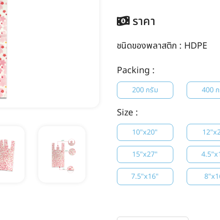
ราคา
ชนิดของพลาสติก :
HDPE
Packing :
200 กรัม
400 ก
Size :
10"x20"
12"x
15"x27"
4.5"x
7.5"x16"
8"x1