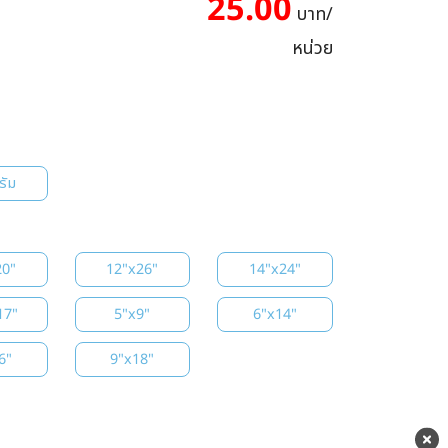
25.00
บาท/
หน่วย
รัม
20"
12"x26"
14"x24"
17"
5"x9"
6"x14"
6"
9"x18"