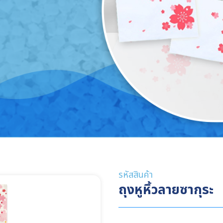
อรี่
ไม้
ส่สินค้ากิ๊ฟ
ถุงพลาสติกอื่นๆ
กล่องกระ
งเบ็ดเตล็ด
รหัสสินค้า
ถุงหูหิ้วลายซากุระ