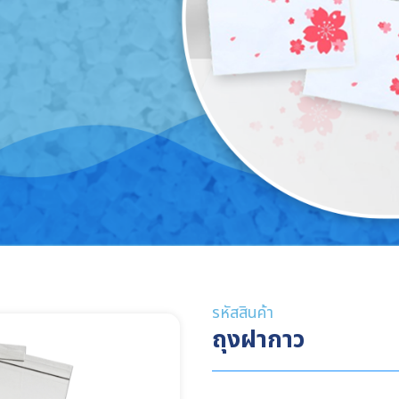
อรี่
ไม้
ส่สินค้ากิ๊ฟ
ถุงพลาสติกอื่นๆ
กล่องกระ
งเบ็ดเตล็ด
รหัสสินค้า
ถุงฝากาว