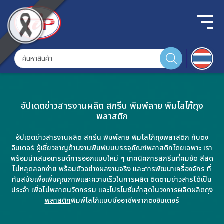
อัปเดตข่าวสารงานผลิต สกรีน พิมพ์ลาย พิมโลโก้ถุง
พลาสติก
อัปเดตข่าวสารงานผลิต สกรีน พิมพ์ลาย พิมโลโก้ถุงพลาสติก กับตง
อินเตอร์
ผู้เชี่ยวชาญด้านงานพิมพ์บนบรรจุภัณฑ์พลาสติกโดยเฉพาะ เรา
พร้อมนำเสนอเทรนด์การออกแบบใหม่ ๆ
เทคนิคการสกรีนที่คมชัด สีสด
ไม่หลุดลอกง่าย พร้อมตัวอย่างผลงานจริง และการพัฒนาเครื่องจักร
ที่
ทันสมัยเพื่อเพิ่มคุณภาพและความเร็วในการผลิต ติดตามข่าวสารได้เป็น
ประจำ เพื่อไม่พลาดนวัตกรรม
และโปรโมชั่นล่าสุดในวงการผลิต
ผลิตถุง
พลาสติก
พิมพ์โลโก้แบบมืออาชีพจากตงอินเตอร์