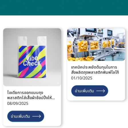
เทคนิคประหยัดต้นทุนในการ
สั่งผลิตถุงพลาสติกพิมพ์โลโก้
01/10/2025
อ่านเพิ่มเติม
ไอเดียการออกแบบถุง
พลาสติกใส่เสื้อผ้าช้อปปิ้งให้
โดนใจลูกค้า Gen Z
08/09/2025
อ่านเพิ่มเติม